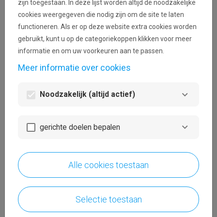
zijn toegestaan. In deze lijst worden altijd de noodzakelijke
schijf worden opgeslagen. Ze vergemakkelijken
cookies weergegeven die nodig zijn om de site te laten
het surfen en maken een website bijzonder
functioneren. Als er op deze website extra cookies worden
gebruiksvriendelijk. Cookies kunnen worden
gebruikt, kunt u op de categoriekoppen klikken voor meer
gebruikt om na te gaan of uw computer eerder al
informatie en om uw voorkeuren aan te passen.
op onze webpagina's werd ingelogd. Enkel het
cookie dat op uw computer is geregistreerd,
Meer informatie over cookies
wordt herkend.
Noodzakelijk (altijd actief)
Wij gebruiken 2 cookies:
Het eerste cookie dient om uw
gerichte doelen bepalen
voorkeurstaal op te slaan, zodat de website
onmiddellijk in de juiste taal wordt getoond
bij uw volgende bezoeken. Dit cookie wordt
Alle cookies toestaan
automatisch verwijderd 180 dagen na uw
laatste bezoek.
Het tweede cookie is een "sessiecookie"
Selectie toestaan
(standaard), dat wordt gebruikt om na te
gaan of u wel degelijk bent ingelogd. Dit