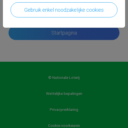
cookie wordt automatisch verwijderd zodra
Gebruik enkel noodzakelijke cookies
u uw browser sluit.
Startpagina
© Nationale Loterij
Wettelijke bepalingen
Privacyverklaring
Cookie-voorkeuren