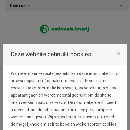
Naar inhoud gaan
Nederlands
Login
close
Deze website gebruikt cookies
Menu
Wanneer u een website bezoekt, kan deze informatie in uw
browser opslaan of ophalen, meestal in de vorm van
Cookies
cookies. Deze informatie kan over u, uw voorkeuren of uw
apparaat gaan en wordt meestal gebruikt om de site te
laten werken zoals u verwacht. De informatie identificeert
Nationale Loterij gebruikt cookies om de
u meestal niet direct, maar het kan u een persoonlijkere
voorkeuren van de bezoekers te kennen en de
webervaring geven. Wij respecteren uw privacy en u heeft
presentatie van deze website te verbeteren.
de mogelijkheid om zelf te bepalen welke soorten cookies
Cookies zijn kleine bestandjes die op uw harde